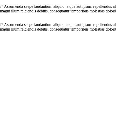
i? Assumenda saepe laudantium aliquid, atque aut ipsum repellendus aliq
gni illum reiciendis debitis, consequatur temporibus molestias dolorib
i? Assumenda saepe laudantium aliquid, atque aut ipsum repellendus aliq
gni illum reiciendis debitis, consequatur temporibus molestias dolorib